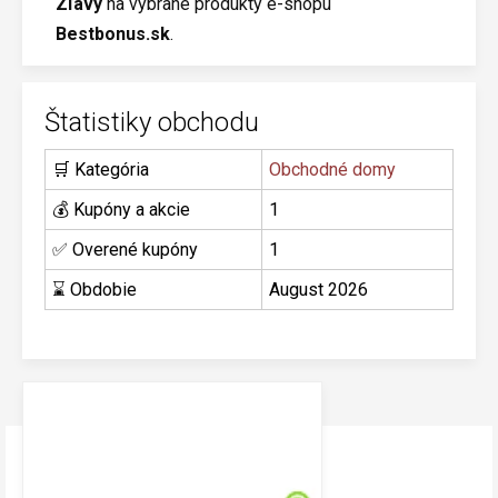
Zľavy
na vybrané produkty e-shopu
Bestbonus.sk
.
Štatistiky obchodu
🛒 Kategória
Obchodné domy
💰 Kupóny a akcie
1
✅ Overené kupóny
1
⌛ Obdobie
August 2026