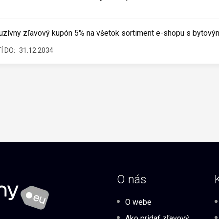
uzívny zľavový kupón 5% na všetok sortiment e-shopu s bytový
Í DO:
31.12.2034
O nás
O webe
Ako pridať zľavový