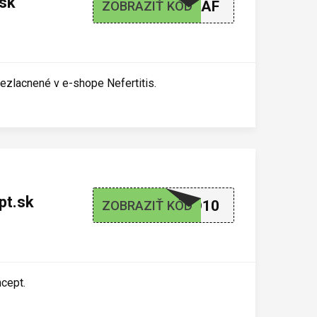
.sk
NEF20AF
ZOBRAZIŤ KÓD
ezlacnené v e-shope Nefertitis.
pt.sk
LETO10
ZOBRAZIŤ KÓD
ncept.