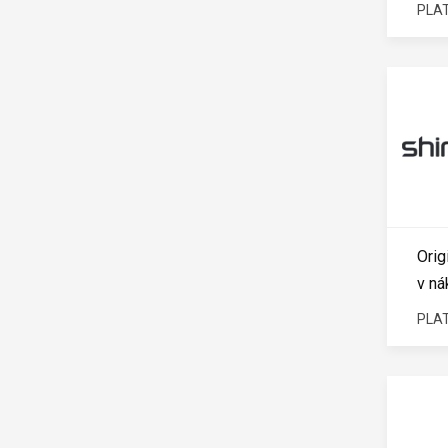
PLAT
Orig
v ná
PLAT