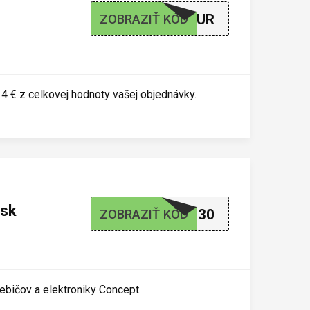
ZLAVA4EUR
ZOBRAZIŤ KÓD
4 € z celkovej hodnoty vašej objednávky.
.sk
LETO30
ZOBRAZIŤ KÓD
ebičov a elektroniky Concept.