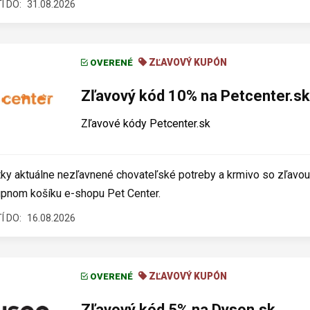
Í DO:
31.08.2026
ZĽAVOVÝ KUPÓN
OVERENÉ
Zľavový kód 10% na Petcenter.sk
Zľavové kódy Petcenter.sk
ky aktuálne nezľavnené chovateľské potreby a krmivo so zľavou 
pnom košíku e-shopu Pet Center.
Í DO:
16.08.2026
ZĽAVOVÝ KUPÓN
OVERENÉ
Zľavový kód 5% na Dyson.sk