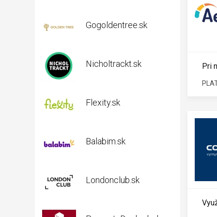
Gogoldentree.sk
Nicholtrackt.sk
Pri 
PLAT
Flexity.sk
Balabim.sk
Londonclub.sk
Využ