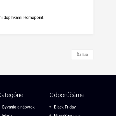
mi doplnkami Homepoint.
Ďalšia
Kategórie
Odporúčáme
Bývanie a nábytok
Black Friday
Móda
MegaKupon.cz