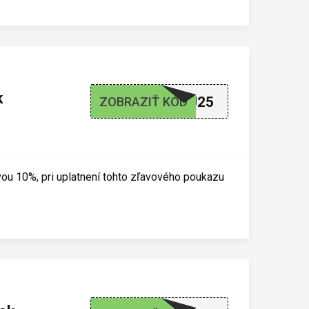
k
AF10CJ25
ZOBRAZIŤ KÓD
avou 10%, pri uplatnení tohto zľavového poukazu