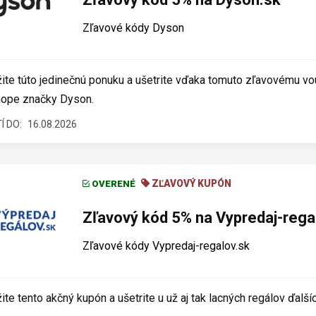
Zľavové kódy Dyson
ite túto jedinečnú ponuku a ušetrite vďaka tomuto zľavovému vo
hope značky Dyson.
Í DO:
16.08.2026
ZĽAVOVÝ KUPÓN
OVERENÉ
Zľavový kód 5% na Vypredaj-rega
Zľavové kódy Vypredaj-regalov.sk
ite tento akčný kupón a ušetrite u už aj tak lacných regálov ďalš