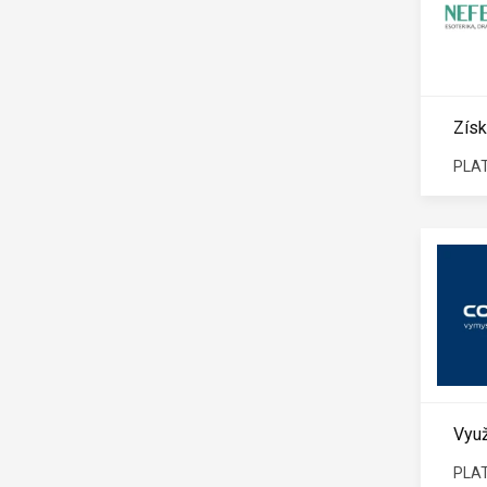
Získ
PLAT
Využ
PLAT