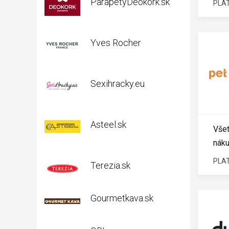
ParapetyDeokork.sk
PLAT
Yves Rocher
Sexihracky.eu
Asteel.sk
Všet
náku
PLAT
Terezia.sk
Gourmetkava.sk