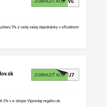
DYSONFIVE
ZOBRAZIŤ KÓD
ucheru 5% z celej vašej objednávky v oficiálnom
lov.sk
77RTN2GFJ7
ZOBRAZIŤ KÓD
ích 5% v e-shope Výpredaj-regálov.sk.