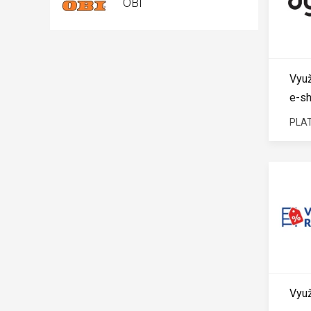
OBI
Využ
e-s
PLAT
Využ