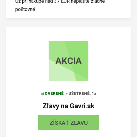
Už pri nákupe nad 37 EUR neplatíte žiadne
poštovné.
AKCIA
OVERENÉ
UŠETRENÉ: 1x
Zľavy na Gavri.sk
ZÍSKAŤ ZĽAVU