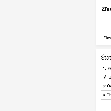
Zľa
Zľav
Šta
🛒 K
💰 K
✅ Ov
⌛ Ob