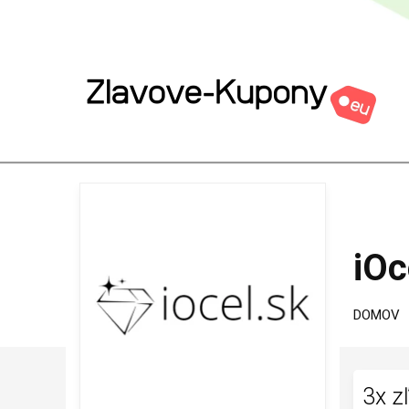
iOc
DOMOV
3x z