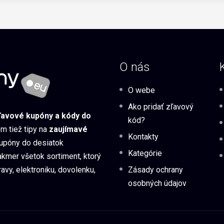
O nás
O webe
Ako pridať zľavový
ľavové kupóny a kódy do
kód?
om tiež tipy na
zaujímavé
Kontakty
kupóny do desiatok
Kategórie
kmer všetok sortiment, ktorý
ravy, elektroniku, dovolenku,
Zásady ochrany
osobných údajov