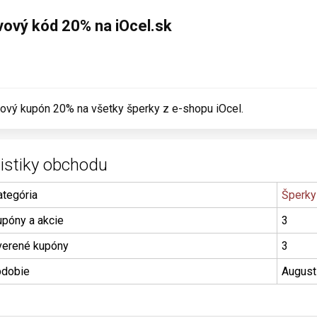
vový kód 20% na iOcel.sk
ový kupón 20% na všetky šperky z e-shopu iOcel.
tistiky obchodu
ategória
Šperky
upóny a akcie
3
erené kupóny
3
dobie
August