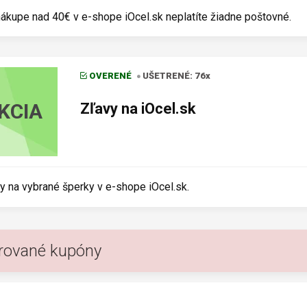
nákupe nad 40€ v e-shope iOcel.sk neplatíte žiadne poštovné.
OVERENÉ
UŠETRENÉ: 76x
KCIA
Zľavy na iOcel.sk
y na vybrané šperky v e-shope iOcel.sk.
rované kupóny