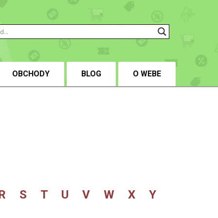
OBCHODY
BLOG
O WEBE
R
S
T
U
V
W
X
Y