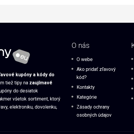
O nás
O webe
Ako pridať zľavový
ľavové kupóny a kódy do
kód?
om tiež tipy na
zaujímavé
Kontakty
kupóny do desiatok
Kategórie
kmer všetok sortiment, ktorý
ravy, elektroniku, dovolenku,
Zásady ochrany
osobných údajov