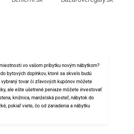
y miestnosti vo vašom príbytku novým nábytkom?
ť do bytových doplnkov, ktoré sa skvelo budú
 na vybraný tovar či zľavových kupónov môžete
čky, ale ešte ušetrené peniaze môžete investovať
stena, knižnica, manželská posteľ, nábytok do
é, pokiaľ viete, čo od zariadenia a nábytku