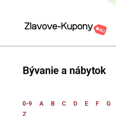
Bývanie a nábytok
0-9
A
B
C
D
E
F
G
Z