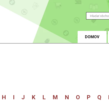
DOMOV
H
I
J
K
L
M
N
O
P
Q