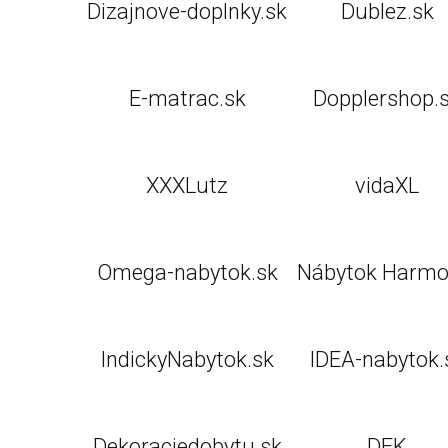
Dizajnove-doplnky.sk
Dublez.sk
E-matrac.sk
Dopplershop.
XXXLutz
vidaXL
Omega-nabytok.sk
Nábytok Harmo
IndickyNabytok.sk
IDEA-nabytok.
Dekoraciedobytu.sk
DEK