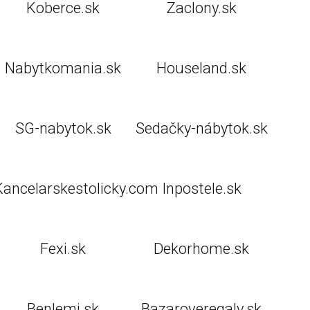
Koberce.sk
Zaclony.sk
Nabytkomania.sk
Houseland.sk
SG-nabytok.sk
Sedačky-nábytok.sk
Kancelarskestolicky.com
Inpostele.sk
Fexi.sk
Dekorhome.sk
Benlemi.sk
Bazaroveregaly.sk