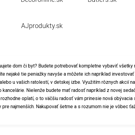
AJprodukty.sk
ruujete dom či byt? Budete potrebovať kompletne vybaviť všetk
ríte nejaké tie peniažky navyše a môžete ich napríklad investova
alebo u vašich ratolestí, v detskej izbe. Využitím rôznych akcií
o kancelárie. Nielenže budete mať radosť napríklad z novej seda
rozhodne oplatí, o to väčšiu radosť vám prinesie nová obývacia 
y pre najmenších. Nakupovať šetrne a s rozumom nie je vôbec ťažk