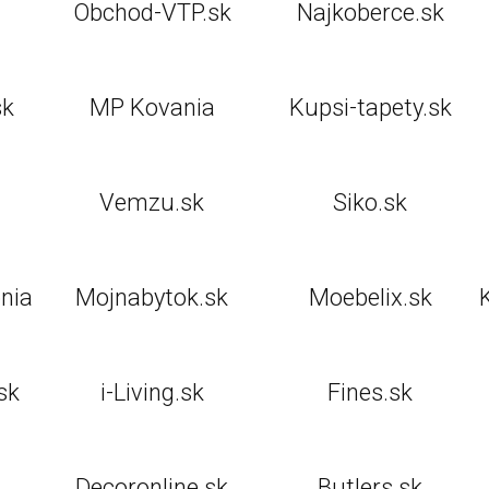
Obchod-VTP.sk
Najkoberce.sk
sk
MP Kovania
Kupsi-tapety.sk
Vemzu.sk
Siko.sk
nia
Mojnabytok.sk
Moebelix.sk
sk
i-Living.sk
Fines.sk
Decoronline.sk
Butlers.sk