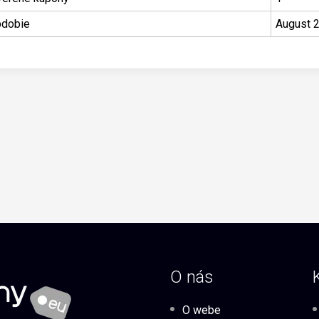
dobie
August 
O nás
O webe