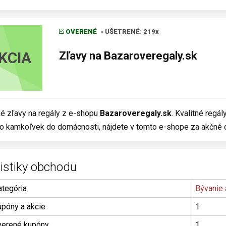
OVERENÉ
UŠETRENÉ: 219x
KCIA
Zľavy na Bazaroveregaly.sk
é zľavy na regály z e-shopu
Bazaroveregaly.sk
. Kvalitné regál
o kamkoľvek do domácnosti, nájdete v tomto e-shope za akčné c
tistiky obchodu
ategória
Bývanie 
upóny a akcie
1
erené kupóny
1