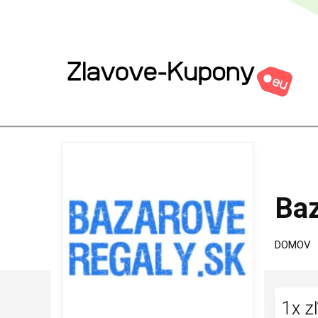
Baz
DOMOV
1x z