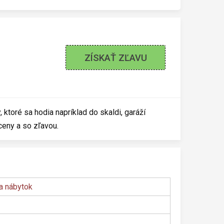
ZÍSKAŤ ZĽAVU
y, ktoré sa hodia napríklad do skaldi, garáží
eny a so zľavou.
a nábytok