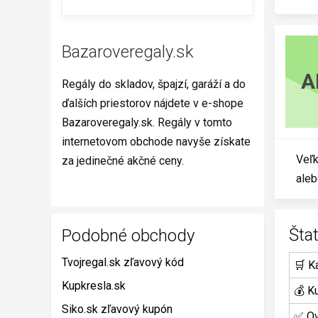
Bazaroveregaly.sk
A
Regály do skladov, špajzí, garáží a do
ďalších priestorov nájdete v e-shope
Bazaroveregaly.sk. Regály v tomto
internetovom obchode navyše získate
Veľk
za jedinečné akčné ceny.
aleb
Šta
Podobné obchody
Tvojregal.sk zľavový kód
🛒 K
Kupkresla.sk
💰 K
Siko.sk zľavový kupón
✅ Ov