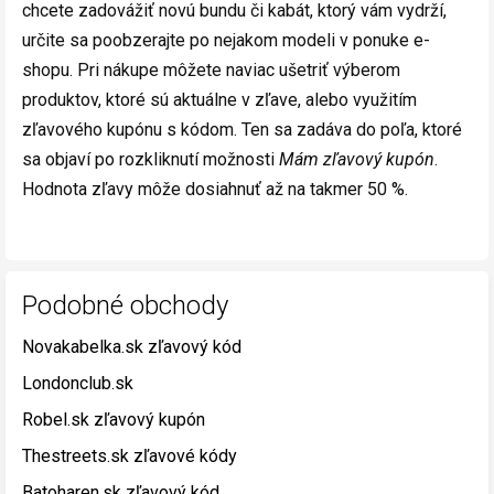
chcete zadovážiť novú bundu či kabát, ktorý vám vydrží,
určite sa poobzerajte po nejakom modeli v ponuke e-
shopu. Pri nákupe môžete naviac ušetriť výberom
produktov, ktoré sú aktuálne v zľave, alebo využitím
zľavového kupónu s kódom. Ten sa zadáva do poľa, ktoré
sa objaví po rozkliknutí možnosti
Mám zľavový kupón
.
Hodnota zľavy môže dosiahnuť až na takmer 50 %.
Podobné obchody
Novakabelka.sk zľavový kód
Londonclub.sk
Robel.sk zľavový kupón
Thestreets.sk zľavové kódy
Batoharen.sk zľavový kód