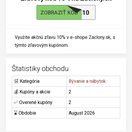
BLACK10
ZOBRAZIŤ KÓD
Využite akčnú zľavu 10% v e-shope Zaclony.sk, s
týmto zľavovým kupónom.
Štatistiky obchodu
🛒 Kategória
Bývanie a nábytok
💰 Kupóny a akcie
2
✅ Overené kupóny
2
⌛ Obdobie
August 2026